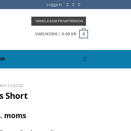
Logga in
HANDLA SOM PRIVATPERSON
VARUKORG /
0.00
KR
0
ER
KOI CLASSIC
s Short
. moms