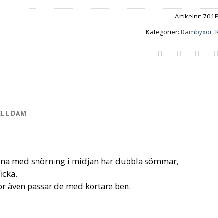
Artikelnr:
701
Kategorier:
Dambyxor
,
ELL DAM
orna med snörning i midjan har dubbla sömmar,
icka.
or även passar de med kortare ben.