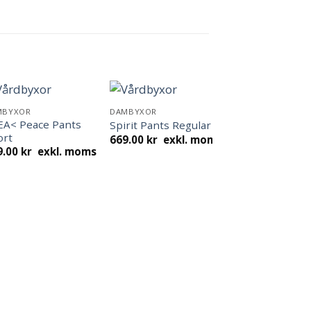
MBYXOR
DAMBYXOR
EA< Peace Pants
Spirit Pants Regular
ort
669.00
kr
exkl. moms
9.00
kr
exkl. moms
DAMBYXOR
>REA< Peace P
Regular
349.00
kr
exkl