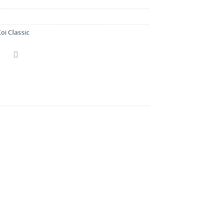
P
Koi Classic