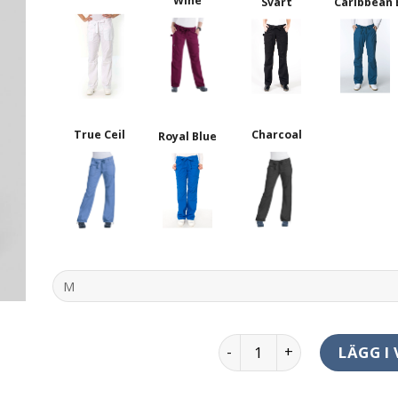
Wine
Svart
Caribbean 
True Ceil
Charcoal
Royal Blue
Lindsey Pants Short mäng
LÄGG I