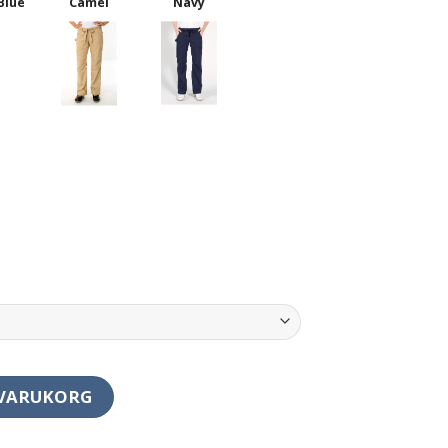
Camel
Blue
Navy
d
 VARUKORG