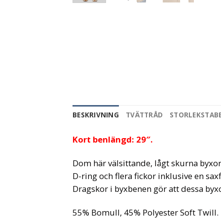
BESKRIVNING
TVÄTTRÅD
STORLEKSTAB
Kort benlängd: 29″.
Dom här välsittande, lågt skurna byx
D-ring och flera fickor inklusive en saxf
Dragskor i byxbenen gör att dessa byx
55% Bomull, 45% Polyester Soft Twill.