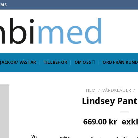
OMS
JACKOR/ VÄSTAR
TILLBEHÖR
OM OSS
ORD FRÅN KUND
HEM
/
VÅRDKLÄDER
/
Lindsey Pant
669.00
kr
exkl
Vit