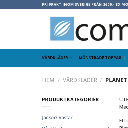
Skip
FRI FRAKT INOM SVERIGE FRÅN 3600:- EX M
to
content
VÅRDKLÄDER
MÖNSTRADE TOPPAR
HEM
/
VÅRDKLÄDER
/
PLANET 
PRODUKTKATEGORIER
UTF
Med 
Jackor/ Västar
Ett 
Plan