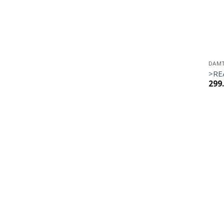
DAM
>RE
299