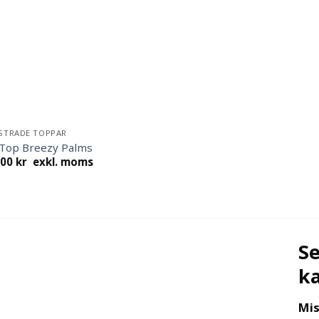
STRADE TOPPAR
 Top Breezy Palms
.00
kr
exkl. moms
Se
k
Mis