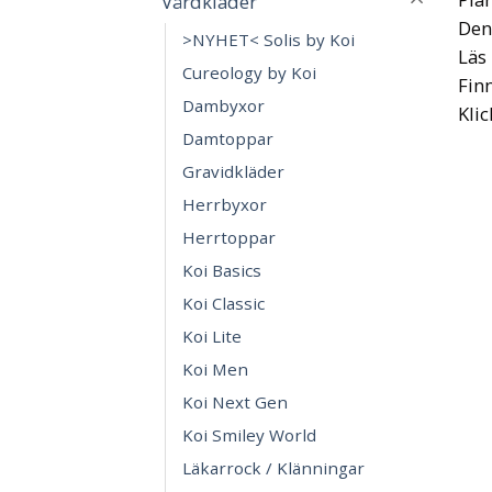
Vårdkläder
Denn
>NYHET< Solis by Koi
Läs
Cureology by Koi
Finn
Dambyxor
Klic
Damtoppar
Gravidkläder
Herrbyxor
Herrtoppar
Koi Basics
Koi Classic
Koi Lite
Koi Men
Koi Next Gen
Koi Smiley World
Läkarrock / Klänningar