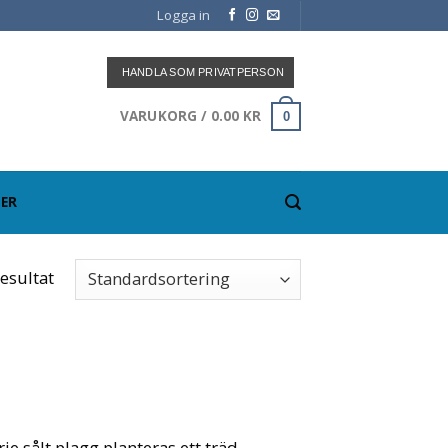
Logga in
HANDLA SOM PRIVATPERSON
VARUKORG /
0.00
KR
0
ER
resultat
je sålt plagg planteras ett träd.