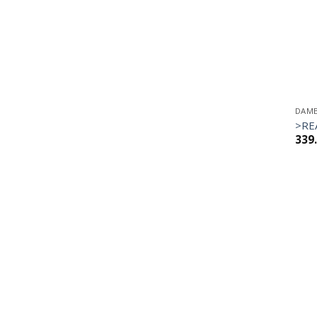
DAM
>RE
339