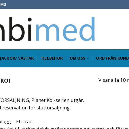
OMS
JACKOR/ VÄSTAR
TILLBEHÖR
OM OSS
ORD FRÅN KUND
KOI
Visar alla 10 
ÖRSÄLJNING, Planet Koi-serien utgår.
reservation för slutförsäljning.
plagg = Ett träd
et Koi tillverkas delvis av återvunnen polyester, och för var