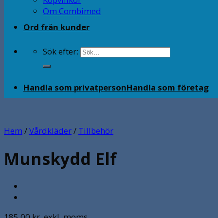
Om Combimed
Ord från kunder
Sök efter:
Handla som privatperson
Handla som företag
Hem
/
Vårdkläder
/
Tillbehör
Munskydd Elf
185.00
kr
exkl. moms