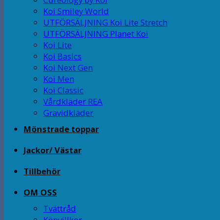
Koi Smiley World
UTFÖRSÄLJNING Koi Lite Stretch
UTFÖRSÄLJNING Planet Koi
Koi Lite
Koi Basics
Koi Next Gen
Koi Men
Koi Classic
Vårdkläder REA
Gravidkläder
Mönstrade toppar
Jackor/ Västar
Tillbehör
OM OSS
Tvättråd
Köpvillkor