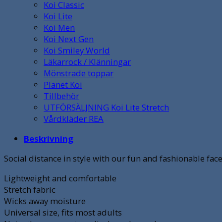
Koi Classic
Koi Lite
Koi Men
Koi Next Gen
Koi Smiley World
Läkarrock / Klänningar
Mönstrade toppar
Planet Koi
Tillbehör
UTFÖRSÄLJNING Koi Lite Stretch
Vårdkläder REA
Beskrivning
Social distance in style with our fun and fashionable fac
Lightweight and comfortable
Stretch fabric
Wicks away moisture
Universal size, fits most adults