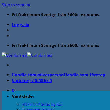
Skip to content
Fri frakt inom Sverige från 3600:- ex moms
Logga in
Fri frakt inom Sverige från 3600:- ex moms
Handla som privatperson
Handla som företag
Varukorg /
0.00
kr
0
0
Vårdkläder
>NYHET< Solis by Koi
Cureology by Koi