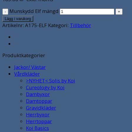
Munskydd Elf mängd
Lägg i varukorg
Artikelnr:
A175-ELF
Kategori:
Tillbehör
Produktkategorier
Jackor/ Västar
Vårdkläder
>NYHET< Solis by Koi
Cureology by Koi
Dambyxor
Damtoppar
Gravidkläder
Herrbyxor
Herrtoppar
Koi Basics