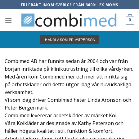
Skip
FRI FRAKT INOM SVERIGE FRÅN 3600:- EX MOMS
to
content
0
HANDLA SOM PRIVATPERSON
Combimed AB har funnits sedan år 2004 och var från
början inriktade på klinikutrustning till olika vårdyrken.
Med åren kom Combimed mer och mer att inrikta sig
på arbetskläder och detta utgör idag vår huvudsakliga
verksamhet.
Vi som idag driver Combimed heter Linda Aronson och
Peter Bergermark.
Combimed levererar arbetskläder av märket Koi.
Våra Koikläder är designade av Kathy Peterson och
håller högsta kvalitet i stil, funktion & komfort.
Arbetskläderna finns i ett flertal olika materialserier