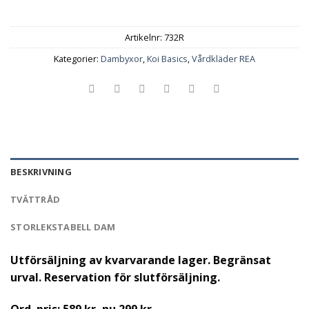
Artikelnr:
732R
Kategorier:
Dambyxor
,
Koi Basics
,
Vårdkläder REA
BESKRIVNING
TVÄTTRÅD
STORLEKSTABELL DAM
Utförsäljning av kvarvarande lager. Begränsat
urval. Reservation för slutförsäljning.
Ord. pris: 589 kr, nu 299 kr.