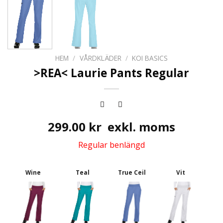
HEM
/
VÅRDKLÄDER
/
KOI BASICS
>REA< Laurie Pants Regular
299.00
kr
exkl. moms
Regular benlängd
Teal
Wine
True Ceil
Vit