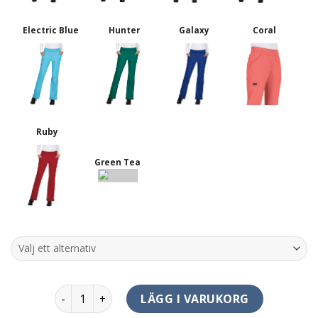
Electric Blue
Hunter
Galaxy
Coral
Ruby
Green Tea
>REA< Laurie Pants Regular mängd
LÄGG I VARUKORG