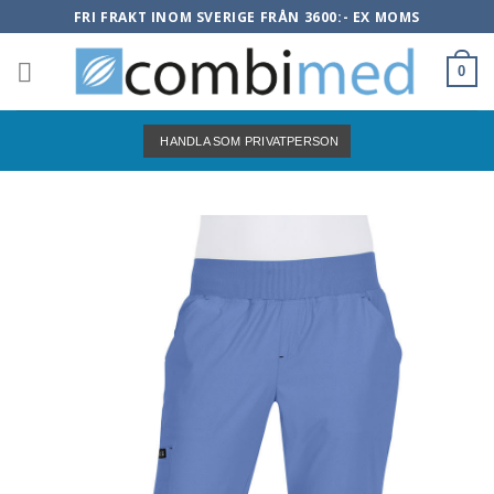
Skip
FRI FRAKT INOM SVERIGE FRÅN 3600:- EX MOMS
to
content
0
HANDLA SOM PRIVATPERSON