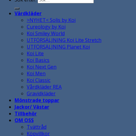
Vårdkläder
>NYHET< Solis by Koi
Cureology by Koi
Koi Smiley World
UTFÖRSÄLJNING Koi Lite Stretch
UTFÖRSÄLJNING Planet Koi
Koi Lite
Koi Basics
Koi Next Gen
Koi Men
Koi Classic
Vårdkläder REA
Gravidkläder
Mönstrade toppar
Jackor/ Västar
Tillbehör
OM OSS
Tvättråd
Köpvillkor