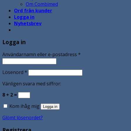
Om Combimed
Ord från kunder
Logga in
Nyhetsbrev
Logga in
Användarnamn eller e-postadress
*
Lösenord
*
Vänligen svara med siffror:
8 + 2 =
Kom ihåg mig
Logga in
Glömt lösenordet?
Registrera