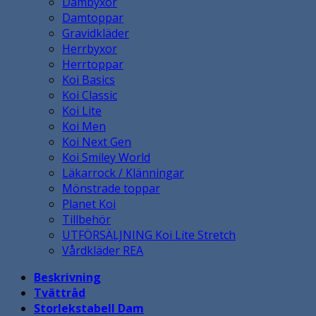
Dambyxor
Damtoppar
Gravidkläder
Herrbyxor
Herrtoppar
Koi Basics
Koi Classic
Koi Lite
Koi Men
Koi Next Gen
Koi Smiley World
Läkarrock / Klänningar
Mönstrade toppar
Planet Koi
Tillbehör
UTFÖRSÄLJNING Koi Lite Stretch
Vårdkläder REA
Beskrivning
Tvättråd
Storlekstabell Dam