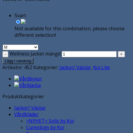
Svart
Not available for this combination, please choose
different selection!
Wellness Jacket mängd
Lägg i varukorg
Artikelnr:
452
Kategorier:
Jackor/ Västar
,
Koi Lite
Produktkategorier
Jackor/ Västar
Vårdkläder
>NYHET< Solis by Koi
Cureology by Koi