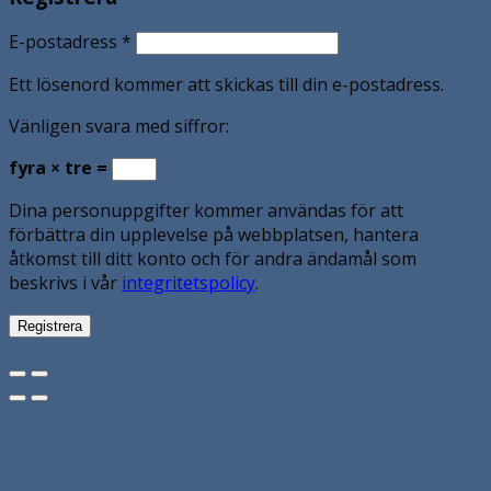
E-postadress
*
Ett lösenord kommer att skickas till din e-postadress.
Vänligen svara med siffror:
fyra × tre =
Dina personuppgifter kommer användas för att
förbättra din upplevelse på webbplatsen, hantera
åtkomst till ditt konto och för andra ändamål som
beskrivs i vår
integritetspolicy
.
Registrera