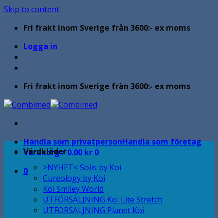
Skip to content
Fri frakt inom Sverige från 3600:- ex moms
Logga in
Fri frakt inom Sverige från 3600:- ex moms
Handla som privatperson
Handla som företag
Vårdkläder
Varukorg /
0.00
kr
0
>NYHET< Solis by Koi
0
Cureology by Koi
Koi Smiley World
UTFÖRSÄLJNING Koi Lite Stretch
UTFÖRSÄLJNING Planet Koi