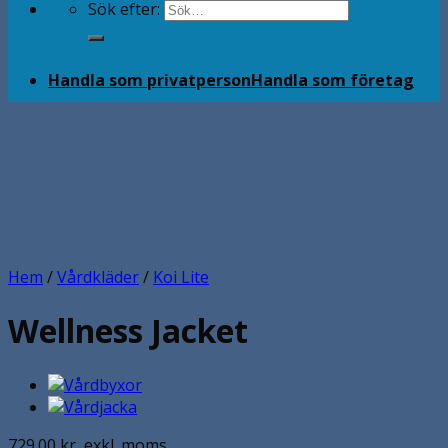
Sök efter:
Handla som privatperson
Handla som företag
Hem
/
Vårdkläder
/
Koi Lite
Wellness Jacket
729.00
kr
exkl. moms