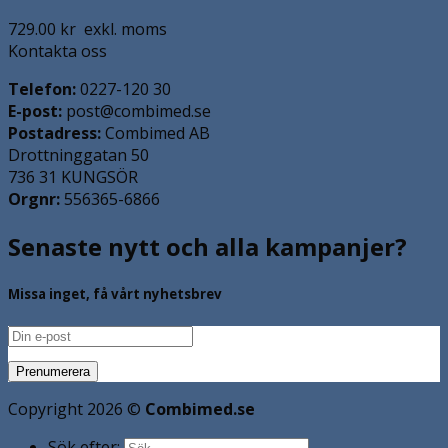
729.00
kr
exkl. moms
Kontakta oss
Telefon:
0227-120 30
E-post:
post@combimed.se
Postadress:
Combimed AB
Drottninggatan 50
736 31 KUNGSÖR
Orgnr:
556365-6866
Senaste nytt och alla kampanjer?
Missa inget, få vårt nyhetsbrev
Copyright 2026 ©
Combimed.se
Sök efter: