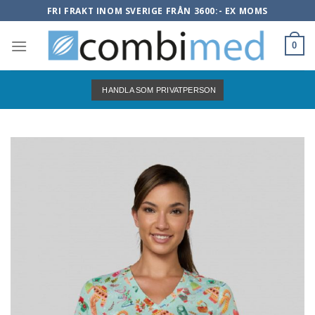
Skip
FRI FRAKT INOM SVERIGE FRÅN 3600:- EX MOMS
to
content
0
HANDLA SOM PRIVATPERSON