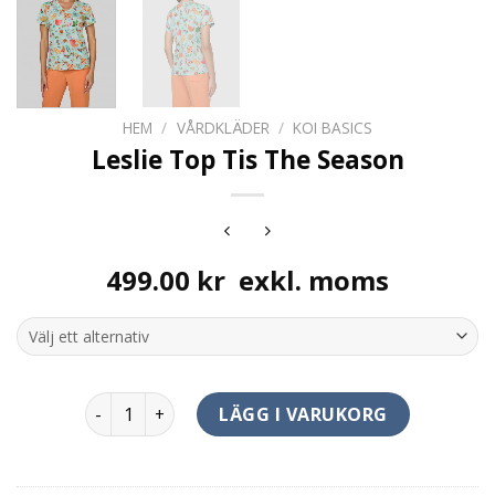
HEM
/
VÅRDKLÄDER
/
KOI BASICS
Leslie Top Tis The Season
499.00
kr
exkl. moms
Leslie Top Tis The Season mängd
LÄGG I VARUKORG