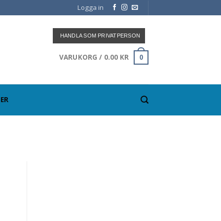
Logga in
HANDLA SOM PRIVATPERSON
VARUKORG /
0.00
KR
0
ER