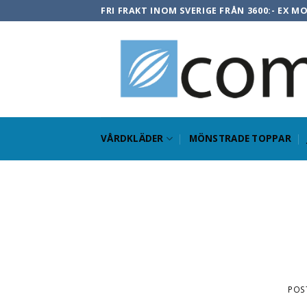
Skip
FRI FRAKT INOM SVERIGE FRÅN 3600:- EX M
to
content
VÅRDKLÄDER
MÖNSTRADE TOPPAR
POS