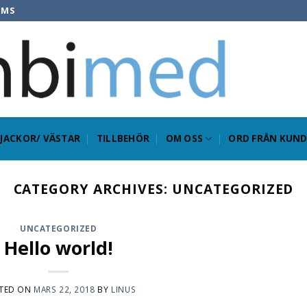
OMS
JACKOR/ VÄSTAR
TILLBEHÖR
OM OSS
ORD FRÅN KUND
CATEGORY ARCHIVES:
UNCATEGORIZED
UNCATEGORIZED
Hello world!
TED ON
MARS 22, 2018
BY
LINUS