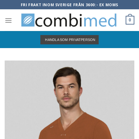
Skip
FRI FRAKT INOM SVERIGE FRÅN 3600:- EX MOMS
to
content
0
HANDLA SOM PRIVATPERSON