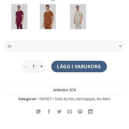
Caldwell Vårdtunika Man mängd
LÄGG I VARUKORG
Artikelnr:
674
Kategorier:
>NYHET< Solis by Koi
,
Herrtoppar
,
Koi Men